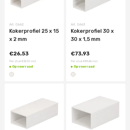
Art.
0662
Art.
0663
Kokerprofiel 25 x 15
Kokerprofiel 30 x
x 2 mm
30 x 1,5 mm
€26,53
€73,93
Per stuk
€32,10
incl.
Per stuk
€89,46
incl.
Op voorraad
Op voorraad