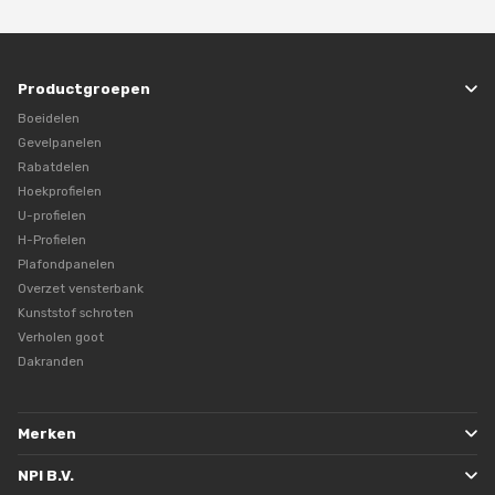
Productgroepen
Boeidelen
Gevelpanelen
Rabatdelen
Hoekprofielen
U-profielen
H-Profielen
Plafondpanelen
Overzet vensterbank
Kunststof schroten
Verholen goot
Dakranden
Merken
NPI B.V.