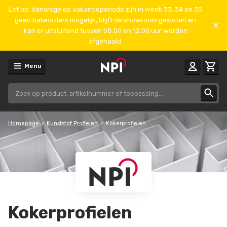
Let op: Vanwege de vakantieperiode zijn in week 33, 34 en 35
geen balieorders mogelijk, blijft de showroom gesloten en
kan er uitsluitend tussen 08.00 en 12.00 uur worden
afgehaald.
Menu
Homepage
Kunststof Profielen
Kokerprofielen
Kokerprofielen