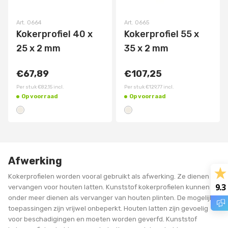
Art.
0664
Art.
0665
Kokerprofiel 40 x
Kokerprofiel 55 x
25 x 2 mm
35 x 2 mm
€67,89
€107,25
Per stuk
€82,15
incl.
Per stuk
€129,77
incl.
Op voorraad
Op voorraad
Afwerking
Kokerprofielen worden vooral gebruikt als afwerking. Ze dienen als
9.3
vervangen voor houten latten. Kunststof kokerprofielen kunnen
onder meer dienen als vervanger van houten plinten. De mogelijke
toepassingen zijn vrijwel onbeperkt. Houten latten zijn gevoelig
voor beschadigingen en moeten worden geverfd. Kunststof