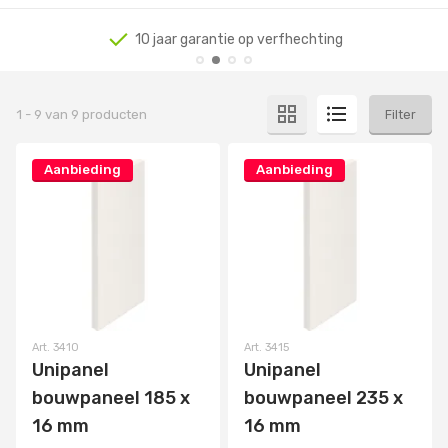
10 jaar garantie op verfhechting
1
-
9
van
9
producten
Filter
Aanbieding
Aanbieding
Art.
3410
Art.
3415
Unipanel
Unipanel
bouwpaneel 185 x
bouwpaneel 235 x
16 mm
16 mm