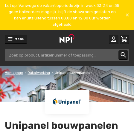
Let op: Vanwege de vakantieperiode zijn in week 33, 34 en 35
geen balieorders mogelijk, blijft de showroom gesloten en
kan er uitsluitend tussen 08.00 en 12.00 uur worden
afgehaald.
Menu
Homepage
Dakafwerking
Unipanel bouwpanelen
Unipanel bouwpanelen