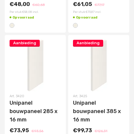
€48,00
€61,05
€60,68
€77,17
Per stuk
€58,08
incl.
Per stuk
€73,87
incl.
Op voorraad
Op voorraad
Aanbieding
Aanbieding
Art.
3420
Art.
3425
Unipanel
Unipanel
bouwpaneel 285 x
bouwpaneel 385 x
16 mm
16 mm
€73,95
€99,73
€93,56
€126,31