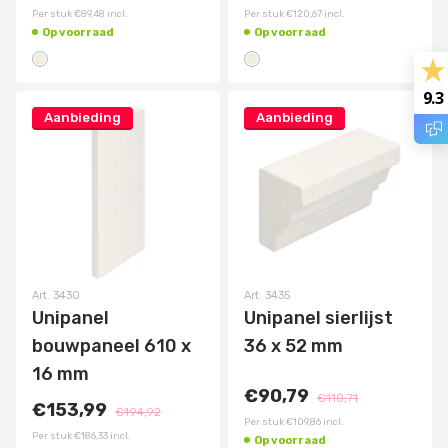
Per stuk
€89,48
incl.
Per stuk
€120,67
incl.
Op voorraad
Op voorraad
9.3
Aanbieding
Aanbieding
Art.
3430
Art.
3435
Unipanel
Unipanel sierlijst
bouwpaneel 610 x
36 x 52 mm
16 mm
€90,79
€110,71
€153,99
€194,92
Per stuk
€109,86
incl.
Per stuk
€186,33
incl.
Op voorraad