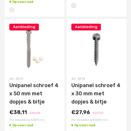
Op voorraad
Aanbieding
Aanbieding
Art.
3470
Art.
3474
Unipanel schroef 4
Unipanel schroef 4
x 50 mm met
x 30 mm met
dopjes & bitje
dopjes & bitje
€38,11
€27,96
€46,18
€37,92
Per verpakking
€46,11
incl.
Per verpakking
€33,83
incl.
Op voorraad
Op voorraad