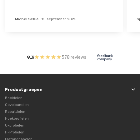
Michel Schie
|
15 september 2025
S
9,3
578 reviews
Productgroepen
Boeidelen
Gevelpanelen
Rabatdelen
Hoekprofielen
U-profielen
H-Profielen
Plafondpanelen