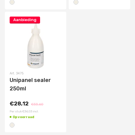
Aanbieding
Art.
3475
Unipanel sealer
250ml
€28,12
€33,60
Per stuk
€34,03
incl.
Op voorraad