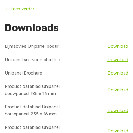
Lees verder
Vochtopname
Geen
Dichtheid
0,55 gram per kubieke
Downloads
centimeter
Uitzettingscoefficient
0,063 mm / m / °C
Lijmadvies Unipanel bostik
Download
Unipanel verfvoorschriften
Download
Unipanel Brochure
Download
Product datablad Unipanel
Download
bouwpaneel 185 x 16 mm
Product datablad Unipanel
Download
bouwpaneel 235 x 16 mm
Product datablad Unipanel
Download