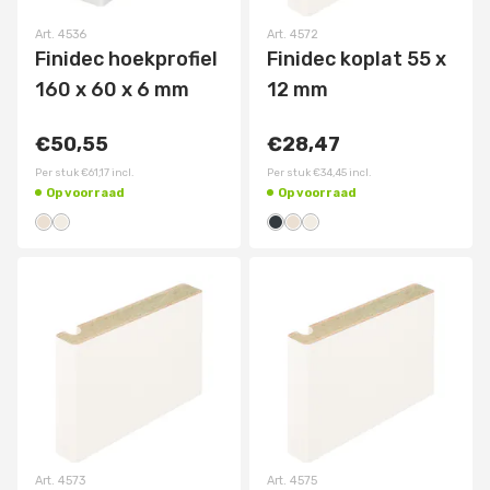
Art.
4536
Art.
4572
Finidec hoekprofiel
Finidec koplat 55 x
160 x 60 x 6 mm
12 mm
€50,55
€28,47
Per stuk
€61,17
incl.
Per stuk
€34,45
incl.
Op voorraad
Op voorraad
Art.
4573
Art.
4575