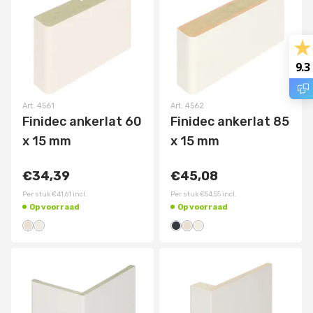
9.3
Art.
4561
Art.
4562
Finidec ankerlat 60
Finidec ankerlat 85
x 15 mm
x 15 mm
€34,39
€45,08
Per stuk
€41,61
incl.
Per stuk
€54,55
incl.
Op voorraad
Op voorraad