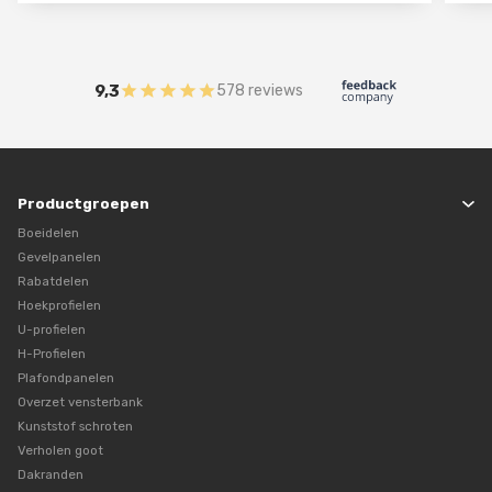
9,3
578 reviews
Productgroepen
Boeidelen
Gevelpanelen
Rabatdelen
Hoekprofielen
U-profielen
H-Profielen
Plafondpanelen
Overzet vensterbank
Kunststof schroten
Verholen goot
Dakranden