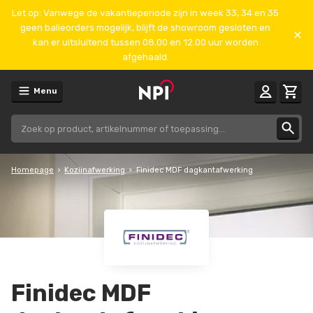
Let op: Vanwege de vakantieperiode zijn in week 33, 34 en 35
geen balieorders mogelijk, blijft de showroom gesloten en
kan er uitsluitend tussen 08.00 en 12.00 uur worden
afgehaald.
Menu
Homepage
Kozijnafwerking
Finidec MDF dagkantafwerking
Finidec MDF