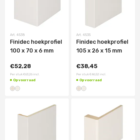
Art.
4538
Art.
4535
Finidec hoekprofiel
Finidec hoekprofiel
100 x 70 x 6 mm
105 x 26 x 15 mm
€52,28
€38,45
Per stuk
€63,26
incl.
Per stuk
€46,52
incl.
Op voorraad
Op voorraad