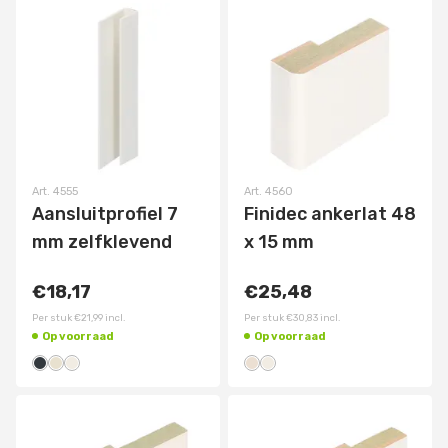
Art.
4555
Art.
4560
Aansluitprofiel 7
Finidec ankerlat 48
mm zelfklevend
x 15 mm
€18,17
€25,48
Per stuk
€21,99
incl.
Per stuk
€30,83
incl.
Op voorraad
Op voorraad