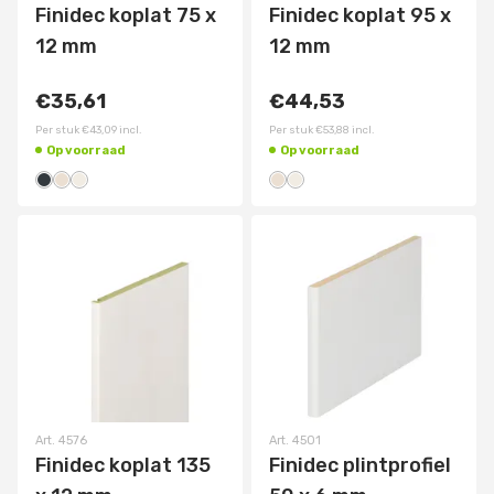
Finidec koplat 75 x
Finidec koplat 95 x
12 mm
12 mm
€35,61
€44,53
Per stuk
€43,09
incl.
Per stuk
€53,88
incl.
Op voorraad
Op voorraad
Art.
4576
Art.
4501
Finidec koplat 135
Finidec plintprofiel