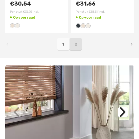
€30,54
€31,66
Per stuk
€36,95
incl.
Per stuk
€38,31
incl.
Op voorraad
Op voorraad
1
2