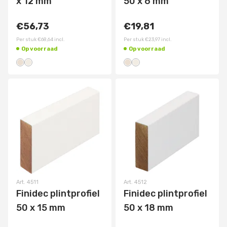
x 12 mm
50 x 6 mm
€56,73
€19,81
Per stuk
€68,64
incl.
Per stuk
€23,97
incl.
Op voorraad
Op voorraad
Art.
4511
Art.
4512
Finidec plintprofiel
Finidec plintprofiel
50 x 15 mm
50 x 18 mm