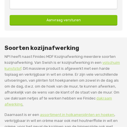
Aanvraag versturen
Soorten kozijnafwerking
NPI heeft naast Finidec MDF Kozijnafwerking meerdere soorten
kozijnafwerking. Van Swish is er kozijnafwerking in een
volschuim
kunststof
. Dit massieve product is afgewerkt met een harde
toplaag en verkrijgbaar in wit en crème. Er zijn vele verschillende
uitvoeringen, van plinten tot hoekpanelen om zowel in de dag als
om de dag, d.w.z. om de hoek van de muur, te kunnen afwerken,
afhankelijk van de wens van de klant of de staat van de muur. Om
uw dakraam netjes af te werken hebben we Finidec
dakraam
afwerking
.
Daarnaast is er een
assortiment in holkamerplinten en hoeken
,
verkrijgbaar in wit en crème maar ook met houtnerffolie in wit en
crème, voor het geval de kozijnen aan de binnenzijde ook met