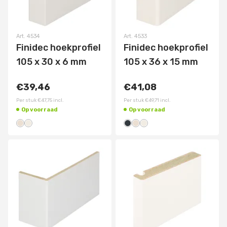
Art.
4534
Art.
4533
Finidec hoekprofiel
Finidec hoekprofiel
105 x 30 x 6 mm
105 x 36 x 15 mm
€39,46
€41,08
Per stuk
€47,75
incl.
Per stuk
€49,71
incl.
Op voorraad
Op voorraad