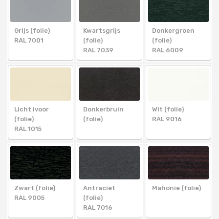
Grijs (folie)
Kwartsgrijs
Donkergroen
RAL 7001
(folie)
(folie)
RAL 7039
RAL 6009
Licht ivoor
Donkerbruin
Wit (folie)
(folie)
(folie)
RAL 9016
RAL 1015
Zwart (folie)
Antraciet
Mahonie (folie)
RAL 9005
(folie)
RAL 7016