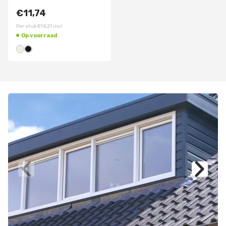
€11,74
Per stuk
€14,21
incl.
Op voorraad