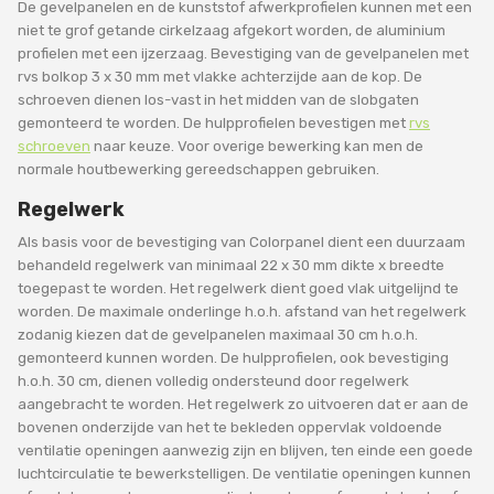
De gevelpanelen en de kunststof afwerkprofielen kunnen met een
niet te grof getande cirkelzaag afgekort worden, de aluminium
profielen met een ijzerzaag. Bevestiging van de gevelpanelen met
rvs bolkop 3 x 30 mm met vlakke achterzijde aan de kop. De
schroeven dienen los-vast in het midden van de slobgaten
gemonteerd te worden. De hulpprofielen bevestigen met
rvs
schroeven
naar keuze. Voor overige bewerking kan men de
normale houtbewerking gereedschappen gebruiken.
Regelwerk
Als basis voor de bevestiging van Colorpanel dient een duurzaam
behandeld regelwerk van minimaal 22 x 30 mm dikte x breedte
toegepast te worden. Het regelwerk dient goed vlak uitgelijnd te
worden. De maximale onderlinge h.o.h. afstand van het regelwerk
zodanig kiezen dat de gevelpanelen maximaal 30 cm h.o.h.
gemonteerd kunnen worden. De hulpprofielen, ook bevestiging
h.o.h. 30 cm, dienen volledig ondersteund door regelwerk
aangebracht te worden. Het regelwerk zo uitvoeren dat er aan de
bovenen onderzijde van het te bekleden oppervlak voldoende
ventilatie openingen aanwezig zijn en blijven, ten einde een goede
luchtcirculatie te bewerkstelligen. De ventilatie openingen kunnen