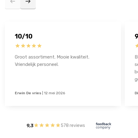
10/10
Groot assortiment. Mooie kwaliteit.
B
Vriendelijk personeel.
s
b
g
Erwin De vries
|
12 mei 2026
D
9,3
578 reviews