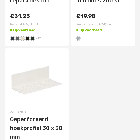
reparatiestift
mm doos 200 st.
€31,25
€19,98
Per stuk
€37,81
incl.
Per verpakking
€24,18
incl.
Op voorraad
Op voorraad
+
12
Art.
0780
Geperforeerd
hoekprofiel 30 x 30
mm