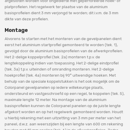
afgesloten worden voor ongedierte met geperforeerde hoek- of
platprofielen. Het regelwerk ter plaatse van de aluminium
basisprofielen dient 3 mm verjongd te worden; dit i.v.m. de 3 mm
dikte van deze profielen.
Montage
Alvorens te starten met het monteren van de gevelpanelen dient
eerst het aluminium startprofiel gemonteerd te worden (tek. 1),
gevolgd door de aluminium basisprofielen van de afwerkprofielen.
Het 2-delige koppelprofiel (tek. 2a) monteren t.p.v. de
lengtekoppeling indien van toepassing. Het 2-delige eindprofiel
(tek. 3a) t.p.v. uiteinden of omranding monteren. Het 2-delige
hoekprofiel (tek. 4a) monteren bij 90° uitwendige hoeken. Met
behulp van de speciale koppelstukken is het ook mogelijk om de
Colorpanel gevelpanelen op iedere willekeurige plaats,
ondersteund en vastgeschroefd op een regel, te koppelen (tek. 5),
maximale lengte 12 meter. Na montage van de aluminium
basisprofielen kunnen de Colorpanel panelen op de juiste lengte
afgekort worden en op het regelwerk gemonteerd worden. Houdt
u hierbij rekening met een uitzetting van 3 mm per meter van het
paneel, d.w.z. aan weerszijden bij een lengte van 600 cm rekening