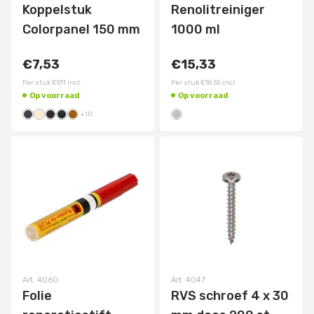
Koppelstuk
Renolitreiniger
Colorpanel 150 mm
1000 ml
€7,53
€15,33
Per stuk
€9,11
incl.
Per stuk
€18,55
incl.
Op voorraad
Op voorraad
+
10
Art.
4060
Art.
4047
Folie
RVS schroef 4 x 30