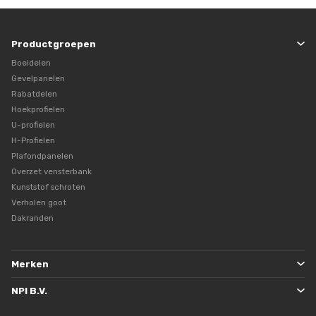
Productgroepen
Boeidelen
Gevelpanelen
Rabatdelen
Hoekprofielen
U-profielen
H-Profielen
Plafondpanelen
Overzet vensterbank
Kunststof schroten
Verholen goot
Dakranden
Merken
NPI B.V.