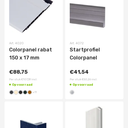
Art.
4020
Art.
4072
Colorpanel rabat
Startprofiel
150 x 17 mm
Colorpanel
€88,75
€41,54
Per stuk
€107,39
incl.
Per stuk
€50,26
incl.
Op voorraad
Op voorraad
+
11