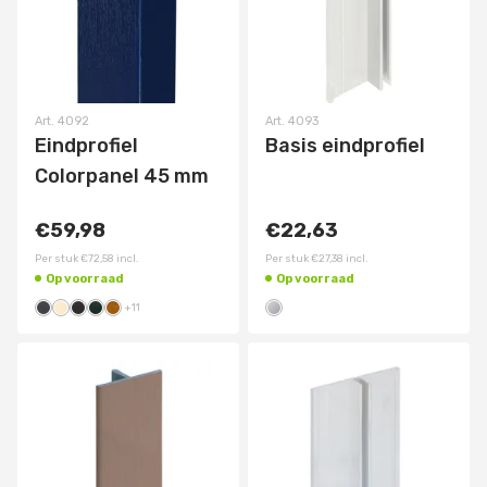
Art.
4092
Art.
4093
Eindprofiel
Basis eindprofiel
Colorpanel 45 mm
€59,98
€22,63
Per stuk
€72,58
incl.
Per stuk
€27,38
incl.
Op voorraad
Op voorraad
+
11