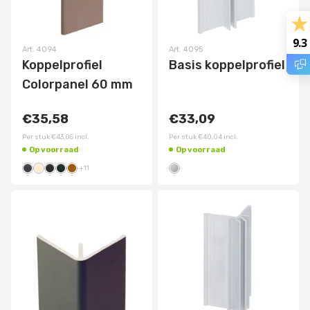
9.3
Art.
4094
Art.
4095
Koppelprofiel
Basis koppelprofiel
Colorpanel 60 mm
€35,58
€33,09
Per stuk
€43,05
incl.
Per stuk
€40,04
incl.
Op voorraad
Op voorraad
+
11