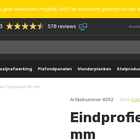
 geen balieorders mogelijk, blijft de showroom gesloten en kan e
.3
578 reviews
Grati
ozijnafwerking
Plafondpanelen
Vlonderplanken
Stelprodu
iel Colorpanel 45 mm
Artikelnummer
4092
Merk
Col
Eindprofi
mm