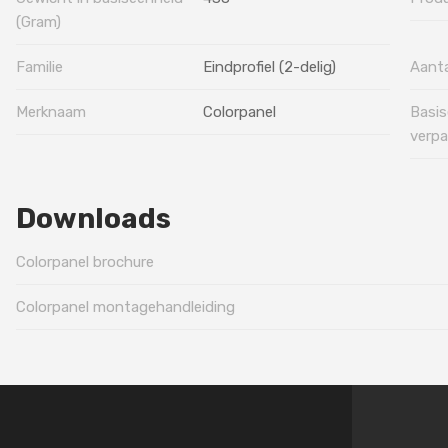
(Gram)
Familie
Eindprofiel (2-delig)
Aanta
Merknaam
Colorpanel
Basis
verpa
Downloads
Colorpanel brochure
Colorpanel montagehandleiding