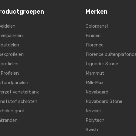
roductgroepen
Merken
eidelen
Colorpanel
velpanelen
Finidec
batdelen
Florence
ekprofielen
Florence buitenplafond
profielen
Lignodur Stone
Profielen
Mammut
afondpanelen
Milli-Max
erzet vensterbank
Novaboard
nststof schroten
Novaboard Stone
rholen goot
Novicell
akranden
Polytech
Swish