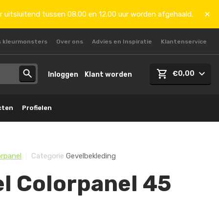
r uitsluitend tussen 08.00 en 12.00 uur worden afgehaald.
s kleurmonsters
Over ons
Advies en Inspiratie
Klantenservice
€0,00
Inloggen
Klant worden
cten
Profielen
orpanel
Categorie
Gevelbekleding
el Colorpanel 45