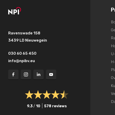
P
Bo
Ge
Ravenswade 158
Ra
3439 LD Nieuwegein
Ho
030 60 65 450
U-
info@npibv.eu
H-
Pl
Ov
Ku
Ve
D
9.3
/
10
578 reviews