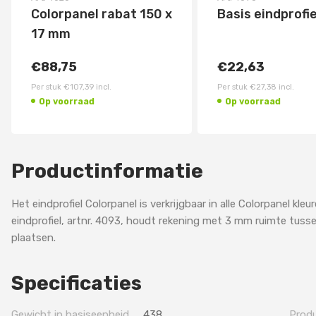
Colorpanel rabat 150 x
Basis eindprofie
17 mm
€88,75
€22,63
Per stuk
€107,39
incl.
Per stuk
€27,38
incl.
Op voorraad
Op voorraad
Productinformatie
Het eindprofiel Colorpanel is verkrijgbaar in alle Colorpanel kl
eindprofiel, artnr. 4093, houdt rekening met 3 mm ruimte tusse
plaatsen.
Specificaties
Gewicht in basiseenheid
438
Prod