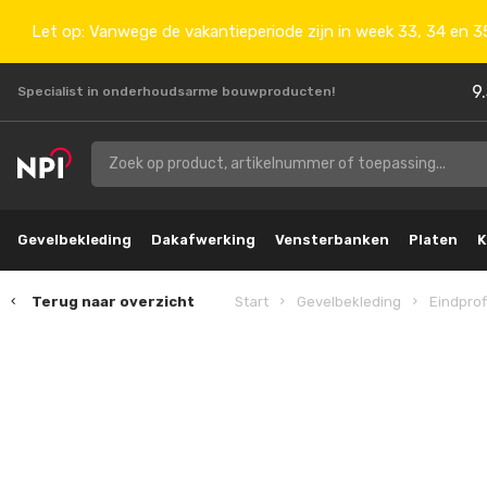
Let op: Vanwege de vakantieperiode zijn in week 33, 34 en 35
9
Specialist in onderhoudsarme bouwproducten!
Gevelbekleding
Dakafwerking
Vensterbanken
Platen
K
Terug naar overzicht
Start
Gevelbekleding
Eindprof