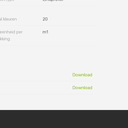
l kleuren
20
eenheid per
m1
kking
Download
Download