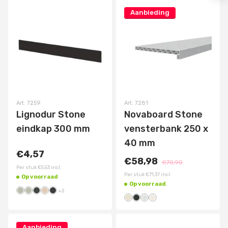
Aanbieding
Art.
7259
Art.
7281
Lignodur Stone
Novaboard Stone
eindkap 300 mm
vensterbank 250 x
40 mm
€4,57
€58,98
€70,90
Per stuk
€5,53
incl.
Per stuk
€71,37
incl.
Op voorraad
Op voorraad
+
2
Aanbieding