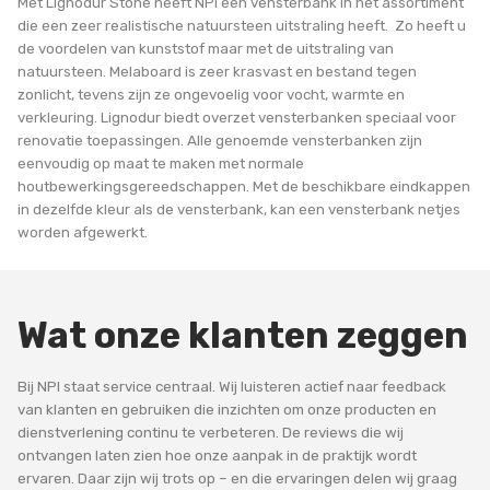
Met Lignodur Stone heeft NPI een vensterbank in het assortiment
die een zeer realistische natuursteen uitstraling heeft. Zo heeft u
de voordelen van kunststof maar met de uitstraling van
natuursteen. Melaboard is zeer krasvast en bestand tegen
zonlicht, tevens zijn ze ongevoelig voor vocht, warmte en
verkleuring. Lignodur biedt overzet vensterbanken speciaal voor
renovatie toepassingen. Alle genoemde vensterbanken zijn
eenvoudig op maat te maken met normale
houtbewerkingsgereedschappen. Met de beschikbare eindkappen
in dezelfde kleur als de vensterbank, kan een vensterbank netjes
worden afgewerkt.
Wat onze klanten zeggen
Bij NPI staat service centraal. Wij luisteren actief naar feedback
van klanten en gebruiken die inzichten om onze producten en
dienstverlening continu te verbeteren. De reviews die wij
ontvangen laten zien hoe onze aanpak in de praktijk wordt
ervaren. Daar zijn wij trots op – en die ervaringen delen wij graag