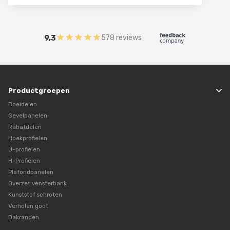
9,3
578 reviews
Productgroepen
Boeidelen
Gevelpanelen
Rabatdelen
Hoekprofielen
U-profielen
H-Profielen
Plafondpanelen
Overzet vensterbank
Kunststof schroten
Verholen goot
Dakranden