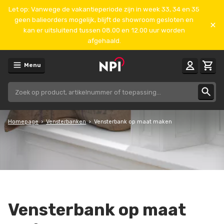
Let op: Vanwege de vakantieperiode zijn in week 33, 34 en 35
geen balieorders mogelijk, blijft de showroom gesloten en
kan er uitsluitend tussen 08.00 en 12.00 uur worden
afgehaald.
Menu
Homepage
Vensterbanken
Vensterbank op maat maken
Vensterbank op maat