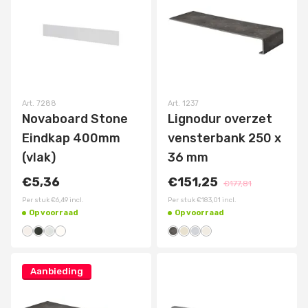
Art.
7288
Art.
1237
Novaboard Stone
Lignodur overzet
Eindkap 400mm
vensterbank 250 x
(vlak)
36 mm
€5,36
€151,25
€177,81
Per stuk
€6,49
incl.
Per stuk
€183,01
incl.
Op voorraad
Op voorraad
Aanbieding