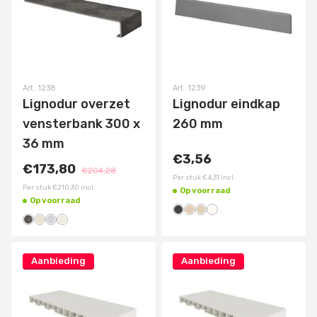
Art.
1238
Art.
1239
Lignodur overzet
Lignodur eindkap
vensterbank 300 x
260 mm
36 mm
€3,56
€173,80
€204,28
Per stuk
€4,31
incl.
Per stuk
€210,30
incl.
Op voorraad
Op voorraad
Aanbieding
Aanbieding