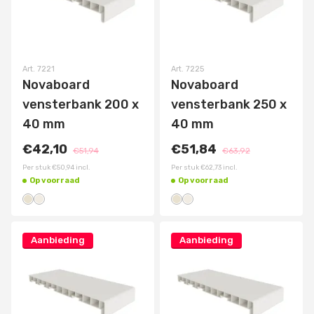
Art.
7221
Art.
7225
Novaboard
Novaboard
vensterbank 200 x
vensterbank 250 x
40 mm
40 mm
€42,10
€51,84
€51,94
€63,92
Per stuk
€50,94
incl.
Per stuk
€62,73
incl.
Op voorraad
Op voorraad
Aanbieding
Aanbieding