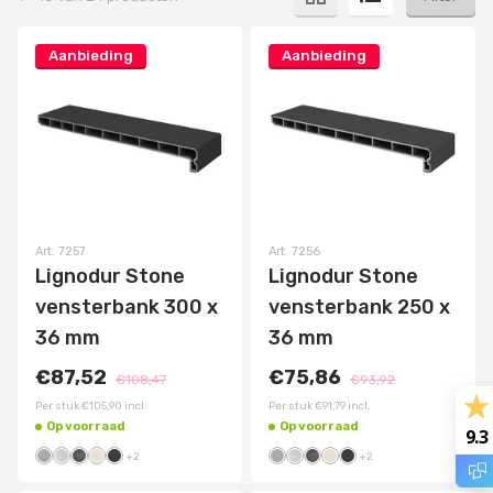
Aanbieding
Aanbieding
Art.
7257
Art.
7256
Lignodur Stone
Lignodur Stone
vensterbank 300 x
vensterbank 250 x
36 mm
36 mm
€87,52
€75,86
€108,47
€93,92
Per stuk
€105,90
incl.
Per stuk
€91,79
incl.
Op voorraad
Op voorraad
9.3
+
2
+
2