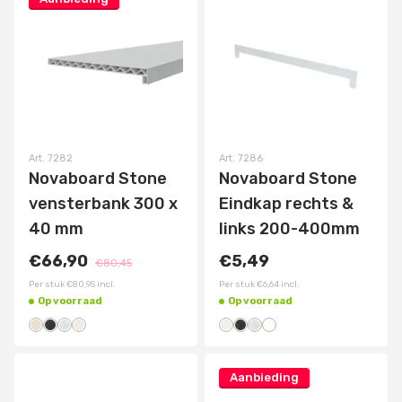
Art.
7282
Art.
7286
Novaboard Stone
Novaboard Stone
vensterbank 300 x
Eindkap rechts &
40 mm
links 200-400mm
€66,90
€5,49
€80,45
Per stuk
€80,95
incl.
Per stuk
€6,64
incl.
Op voorraad
Op voorraad
Aanbieding