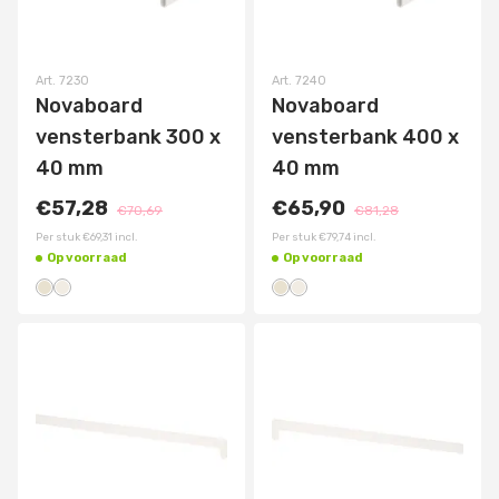
Art.
7230
Art.
7240
Novaboard
Novaboard
vensterbank 300 x
vensterbank 400 x
40 mm
40 mm
€57,28
€65,90
€70,69
€81,28
Per stuk
€69,31
incl.
Per stuk
€79,74
incl.
Op voorraad
Op voorraad