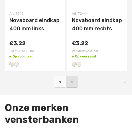
Art.
7242
Art.
7244
Novaboard eindkap
Novaboard eindkap
400 mm links
400 mm rechts
€3,22
€3,22
Per stuk
€3,90
incl.
Per stuk
€3,90
incl.
Op voorraad
Op voorraad
1
2
Onze merken
vensterbanken