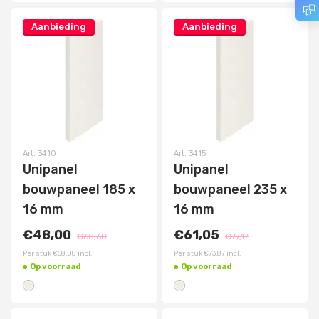
Aanbieding
Aanbieding
Art.
3410
Art.
3415
Unipanel
Unipanel
bouwpaneel 185 x
bouwpaneel 235 x
16 mm
16 mm
€48,00
€61,05
€60,68
€77,17
Per stuk
€58,08
incl.
Per stuk
€73,87
incl.
Op voorraad
Op voorraad