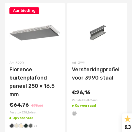
Aanbieding
Art.
3990
Art.
3991
Florence
Versterkingprofiel
buitenplafond
voor 3990 staal
paneel 250 × 16,5
€26,16
mm
Per stuk
€31,65
incl.
€64,76
€78,66
Op voorraad
Per stuk
€78,36
incl.
Op voorraad
9.3
+
1