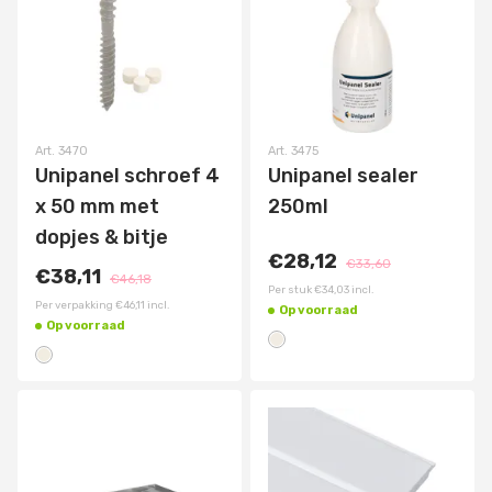
Art.
3470
Art.
3475
Unipanel schroef 4
Unipanel sealer
x 50 mm met
250ml
dopjes & bitje
€28,12
€33,60
€38,11
€46,18
Per stuk
€34,03
incl.
Per verpakking
€46,11
incl.
Op voorraad
Op voorraad