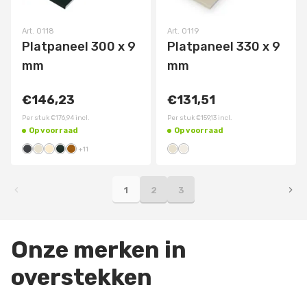
Art.
0118
Art.
0119
Platpaneel 300 x 9
Platpaneel 330 x 9
mm
mm
€146,23
€131,51
Per stuk
€176,94
incl.
Per stuk
€159,13
incl.
Op voorraad
Op voorraad
+
11
1
2
3
Onze merken in
overstekken