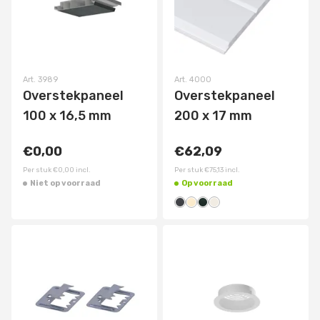
Art.
3989
Art.
4000
Overstekpaneel
Overstekpaneel
100 x 16,5 mm
200 x 17 mm
€0,00
€62,09
Per stuk
€0,00
incl.
Per stuk
€75,13
incl.
Niet op voorraad
Op voorraad