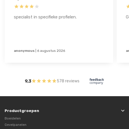
specialist in specifieke profielen.
G
anonymous
|
6 augustus 2026
a
9,3
578 reviews
Productgroepen
Boeidelen
Gevelpanelen