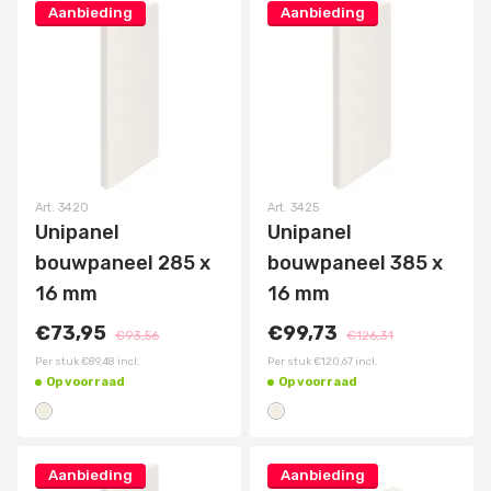
Aanbieding
Aanbieding
Art.
3420
Art.
3425
Unipanel
Unipanel
bouwpaneel 285 x
bouwpaneel 385 x
16 mm
16 mm
€73,95
€99,73
€93,56
€126,31
Per stuk
€89,48
incl.
Per stuk
€120,67
incl.
Op voorraad
Op voorraad
Aanbieding
Aanbieding