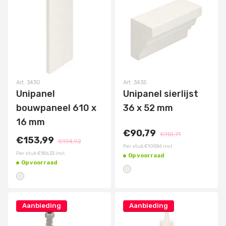
Art.
3430
Art.
3435
Unipanel
Unipanel sierlijst
bouwpaneel 610 x
36 x 52 mm
16 mm
€90,79
€110,71
€153,99
€194,92
Per stuk
€109,86
incl.
Per stuk
€186,33
incl.
Op voorraad
Op voorraad
Aanbieding
Aanbieding