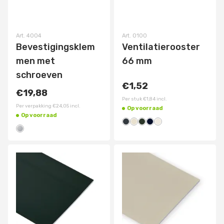
Art.
4004
Art.
0100
Bevestigingsklem
Ventilatierooster
men met
66 mm
schroeven
€1,52
€19,88
Per stuk
€1,84
incl.
Per verpakking
€24,05
incl.
Op voorraad
Op voorraad