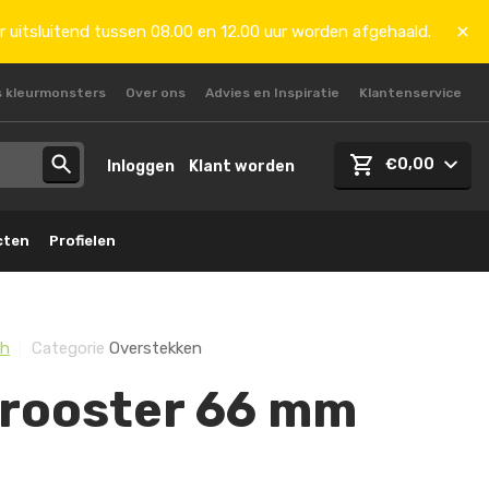
r uitsluitend tussen 08.00 en 12.00 uur worden afgehaald.
s kleurmonsters
Over ons
Advies en Inspiratie
Klantenservice
€0,00
Inloggen
Klant worden
cten
Profielen
sh
Categorie
Overstekken
erooster 66 mm