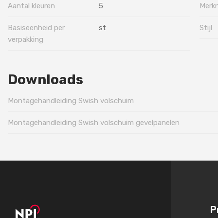
Aantal kleuren
5
Merk
Basiseenheid per
st
Stijl
verpakking
Downloads
Montagehandleiding Swish volschuim
Montagehandleiding Swish volschuim gevelpanelen
P