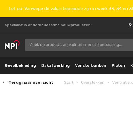
Let op: Vanwege de vakantieperiode zijn in week 33, 34 en 35
9
Specialist in onderhoudsarme bouwproducten!
Gevelbekleding
Dakafwerking
Vensterbanken
Platen
K
Terug naar overzicht
Start
Overstekken
Ventilatie