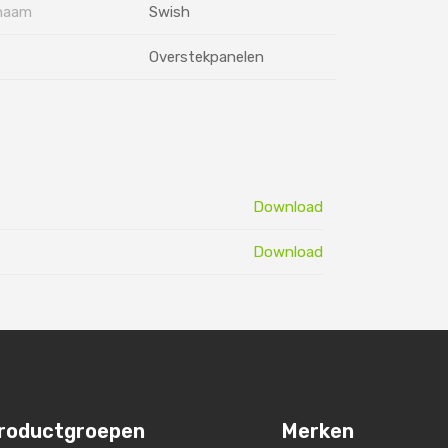
naam
Swish
Overstekpanelen
Download
Download
roductgroepen
Merken