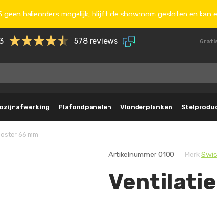
 geen balieorders mogelijk, blijft de showroom gesloten en kan e
.3
578 reviews
Grati
ozijnafwerking
Plafondpanelen
Vlonderplanken
Stelprodu
rooster 66 mm
Artikelnummer
0100
Merk
Swi
Ventilati