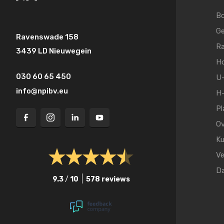
Bo
Ge
Ravenswade 158
Ra
3439 LD Nieuwegein
Ho
030 60 65 450
U-
info@npibv.eu
H-
Pl
Ov
Ku
Ve
D
9.3
/
10
578 reviews