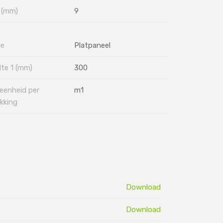
 (mm)
9
ie
Platpaneel
te 1 (mm)
300
eenheid per
m1
kking
Download
Download