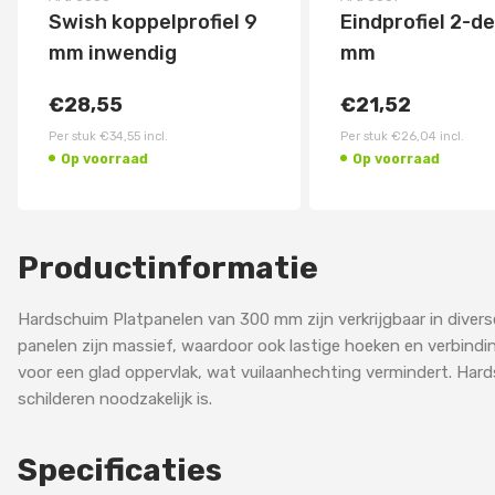
Swish koppelprofiel 9
Eindprofiel 2-de
mm inwendig
mm
€28,55
€21,52
Per stuk
€34,55
incl.
Per stuk
€26,04
incl.
Op voorraad
Op voorraad
Productinformatie
Hardschuim Platpanelen van 300 mm zijn verkrijgbaar in diver
panelen zijn massief, waardoor ook lastige hoeken en verbindin
voor een glad oppervlak, wat vuilaanhechting vermindert. Hard
schilderen noodzakelijk is.
Specificaties