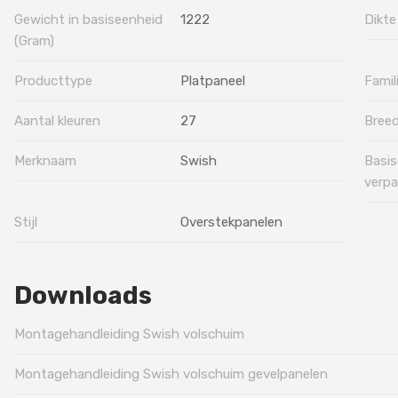
Gewicht in basiseenheid
1222
Dikte
(Gram)
Producttype
Platpaneel
Famil
Aantal kleuren
27
Breed
Merknaam
Swish
Basis
verpa
Stijl
Overstekpanelen
Downloads
Montagehandleiding Swish volschuim
Montagehandleiding Swish volschuim gevelpanelen