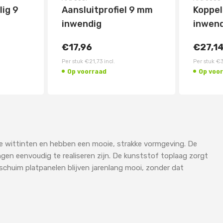
lig 9
Aansluitprofiel 9 mm
Koppel
inwendig
inwend
€17,96
€27,1
Per stuk
€21,73
incl.
Per stuk
€3
Op voorraad
Op voo
se wittinten en hebben een mooie, strakke vormgeving. De
gen eenvoudig te realiseren zijn. De kunststof toplaag zorgt
schuim platpanelen blijven jarenlang mooi, zonder dat