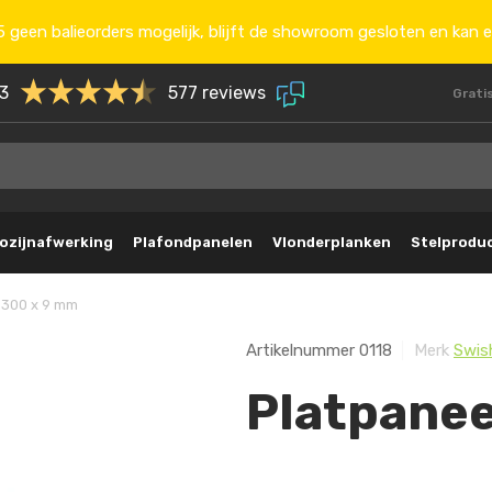
 geen balieorders mogelijk, blijft de showroom gesloten en kan e
.3
577 reviews
Grati
ozijnafwerking
Plafondpanelen
Vlonderplanken
Stelprodu
 300 x 9 mm
Artikelnummer
0118
Merk
Swis
Platpanee