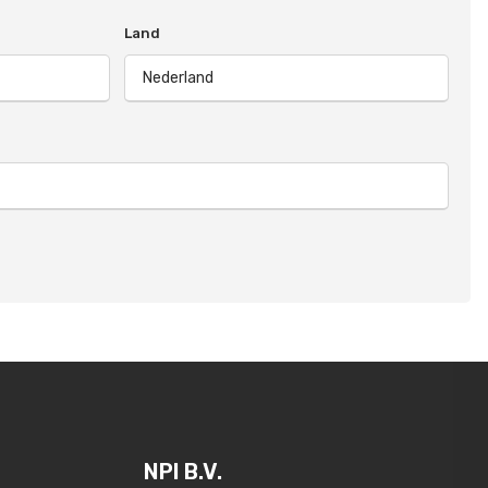
Land
NPI B.V.