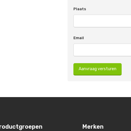
Plaats
Email
Aanvraag versturen
roductgroepen
Merken