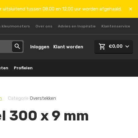
r uitsluitend tussen 08.00 en 12.00 uur worden afgehaald.
s kleurmonsters
Over ons
Advies en Inspiratie
Klantenservice
€0,00
Inloggen
Klant worden
cten
Profielen
h
Categorie
Overstekken
l 300 x 9 mm