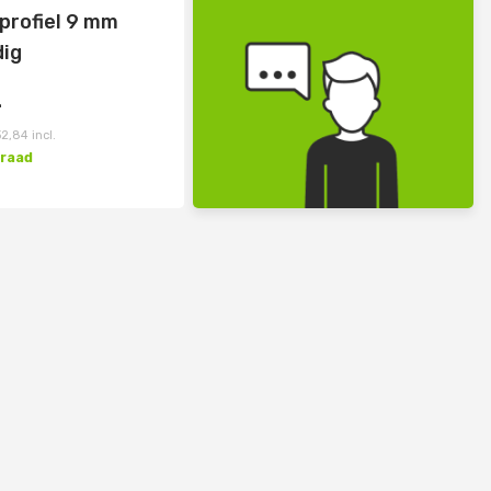
profiel 9 mm
ig
4
2,84
incl.
rraad