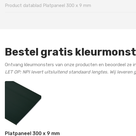
Product datablad Platpaneel 300 x 9 mm
Bestel gratis kleurmons
Ontvang kleurmonsters van onze producten en beoordeel ze in
LET OP: NPI levert uitsluitend standaard lengtes. Wij leveren
Platpaneel 300 x 9 mm