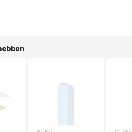
 hebben
Art.
0067
Art.
0083