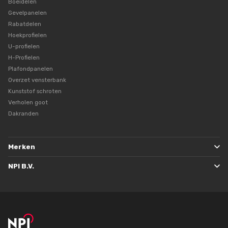
Boeidelen
Gevelpanelen
Rabatdelen
Hoekprofielen
U-profielen
H-Profielen
Plafondpanelen
Overzet vensterbank
Kunststof schroten
Verholen goot
Dakranden
Merken
NPI B.V.