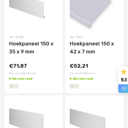
Art.
0038
Art.
1301
Hoekpaneel 150 x
Hoekpaneel 150 x
35 x 9 mm
42 x 7 mm
€71,87
€52,21
Per stuk
€86,96
incl.
Per stuk
€63,17
incl.
9.3
Op voorraad
Op voorraad