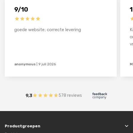
9/10
goede website; correcte levering
K
o
v
anonymous
|
9 juli 2026
M
9,3
578 reviews
Productgroepen