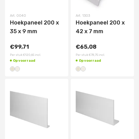
Art.
0040
Art.
1303
Hoekpaneel 200 x
Hoekpaneel 200 x
35 x 9 mm
42 x 7 mm
€99,71
€65,08
Per stuk
€120,65
incl.
Per stuk
€78,75
incl.
Op voorraad
Op voorraad