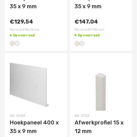
35 x 9 mm
35 x 9 mm
€129,54
€147,04
Per stuk
€156,74
incl.
Per stuk
€177,92
incl.
Op voorraad
Op voorraad
Art.
0043
Art.
0122
Hoekpaneel 400 x
Afwerkprofiel 15 x
35 x 9 mm
12 mm