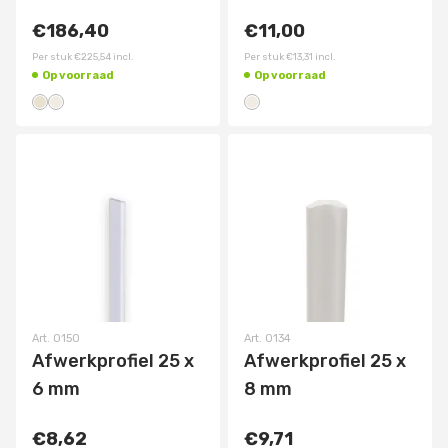
€186,40
€11,00
Per stuk
€225,54
incl.
Per stuk
€13,31
incl.
Op voorraad
Op voorraad
Art.
0150
Art.
0134
Afwerkprofiel 25 x
Afwerkprofiel 25 x
6 mm
8 mm
€8,62
€9,71