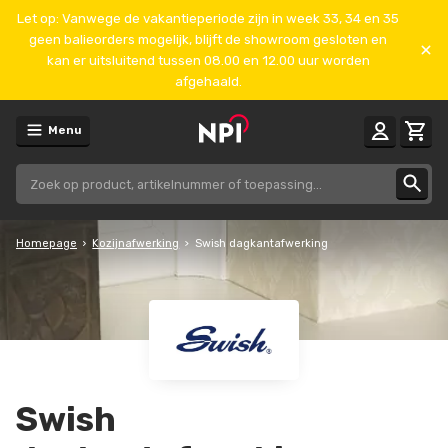
Let op: Vanwege de vakantieperiode zijn in week 33, 34 en 35
geen balieorders mogelijk, blijft de showroom gesloten en
kan er uitsluitend tussen 08.00 en 12.00 uur worden
afgehaald.
Menu
Homepage
Kozijnafwerking
Swish dagkantafwerking
Swish