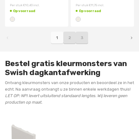
Per stuk
€10,43
incl.
Per stuk
€11,75
incl.
Op voorraad
Op voorraad
1
2
3
Bestel gratis kleurmonsters van
Swish dagkantafwerking
Ontvang kleurmonsters van onze producten en beoordeel ze in het
echt. Na aanvraag ontvangt u ze binnen enkele werkdagen thuis!
LET OP: NPI levert uitsluitend standaard lengtes. Wij leveren geen
producten op maat.