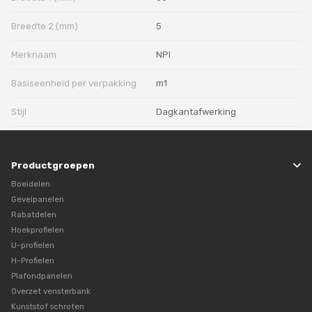
Breedte 2 (mm)
5
Merknaam
NPI
Basiseenheid per verpakking
m1
Stijl
Dagkantafwerking
Productgroepen
Boeidelen
Gevelpanelen
Rabatdelen
Hoekprofielen
U-profielen
H-Profielen
Plafondpanelen
Overzet vensterbank
Kunststof schroten