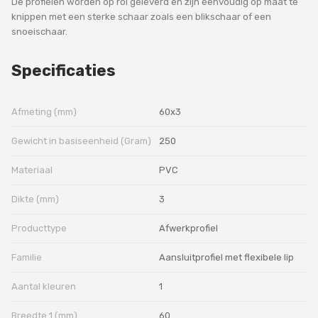
De profielen worden op rol geleverd en zijn eenvoudig op maat te
knippen met een sterke schaar zoals een blikschaar of een
snoeischaar.
Specificaties
Afmeting (mm)
60x3
Gewicht in basiseenheid (Gram)
250
Materiaal
PVC
Dikte (mm)
3
Producttype
Afwerkprofiel
Familie
Aansluitprofiel met flexibele lip
Aantal kleuren
1
Breedte 1 (mm)
60