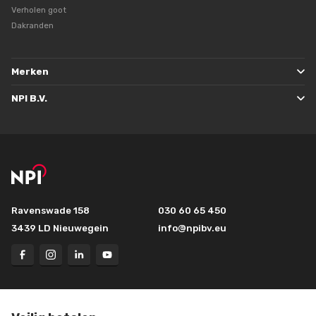
Verholen goot
Dakranden
Merken
NPI B.V.
Ravenswade 158
030 60 65 450
3439 LD Nieuwegein
info@npibv.eu