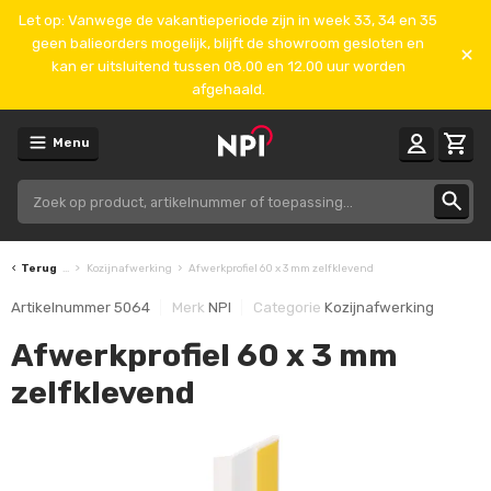
Let op: Vanwege de vakantieperiode zijn in week 33, 34 en 35
geen balieorders mogelijk, blijft de showroom gesloten en
kan er uitsluitend tussen 08.00 en 12.00 uur worden
afgehaald.
Menu
Terug
...
Kozijnafwerking
Afwerkprofiel 60 x 3 mm zelfklevend
Artikelnummer
5064
Merk
NPI
Categorie
Kozijnafwerking
Afwerkprofiel 60 x 3 mm
zelfklevend