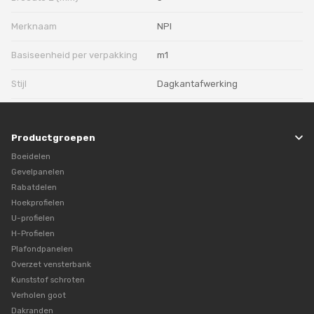
Merknaam
NPI
Basiseenheid per verpakking
m1
Stijl
Dagkantafwerking
Productgroepen
Boeidelen
Gevelpanelen
Rabatdelen
Hoekprofielen
U-profielen
H-Profielen
Plafondpanelen
Overzet vensterbank
Kunststof schroten
Verholen goot
Dakranden