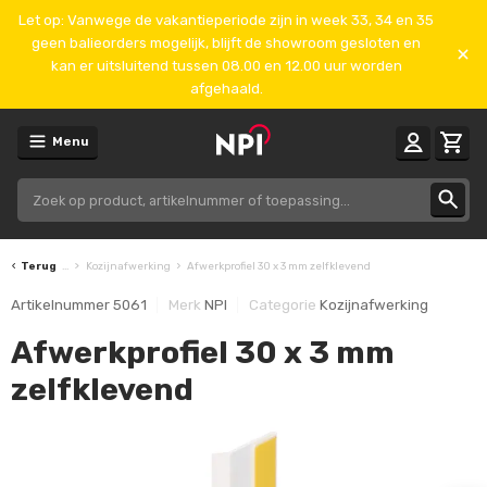
Let op: Vanwege de vakantieperiode zijn in week 33, 34 en 35
geen balieorders mogelijk, blijft de showroom gesloten en
kan er uitsluitend tussen 08.00 en 12.00 uur worden
afgehaald.
Menu
Terug
...
Kozijnafwerking
Afwerkprofiel 30 x 3 mm zelfklevend
Artikelnummer
5061
Merk
NPI
Categorie
Kozijnafwerking
Afwerkprofiel 30 x 3 mm
zelfklevend