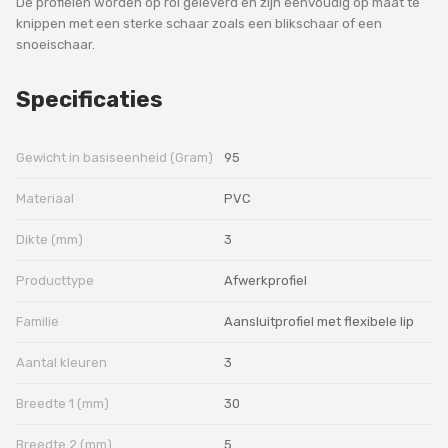
De profielen worden op rol geleverd en zijn eenvoudig op maat te
knippen met een sterke schaar zoals een blikschaar of een
snoeischaar.
Specificaties
Gewicht in basiseenheid (Gram)
95
Materiaal
PVC
Dikte (mm)
3
Producttype
Afwerkprofiel
Familie
Aansluitprofiel met flexibele lip
Aantal kleuren
3
Breedte 1 (mm)
30
Breedte 2 (mm)
5