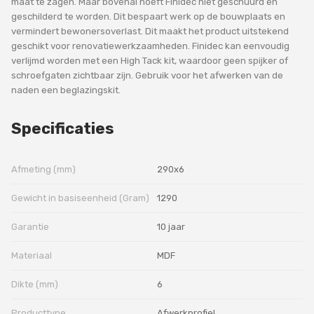
maat te zagen. Maar bovenal hoeft Finidec niet geschuurd en
geschilderd te worden. Dit bespaart werk op de bouwplaats en
vermindert bewonersoverlast. Dit maakt het product uitstekend
geschikt voor renovatiewerkzaamheden. Finidec kan eenvoudig
verlijmd worden met een High Tack kit, waardoor geen spijker of
schroefgaten zichtbaar zijn. Gebruik voor het afwerken van de
naden een beglazingskit.
Specificaties
Afmeting (mm)
290x6
Gewicht in basiseenheid (Gram)
1290
Garantie
10 jaar
Materiaal
MDF
Dikte (mm)
6
Producttype
Afwerkprofiel