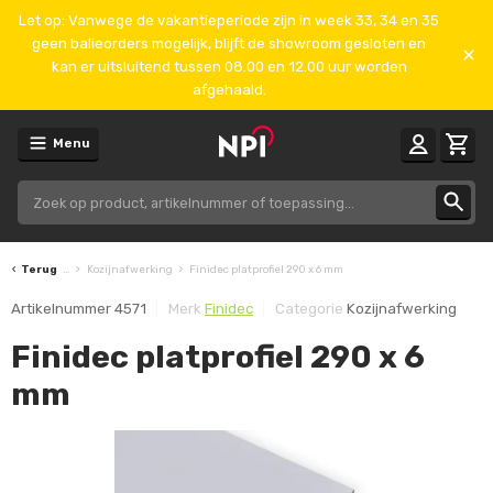
Let op: Vanwege de vakantieperiode zijn in week 33, 34 en 35
geen balieorders mogelijk, blijft de showroom gesloten en
kan er uitsluitend tussen 08.00 en 12.00 uur worden
afgehaald.
Menu
Terug
...
Kozijnafwerking
Finidec platprofiel 290 x 6 mm
Artikelnummer
4571
Merk
Finidec
Categorie
Kozijnafwerking
Finidec platprofiel 290 x 6
mm