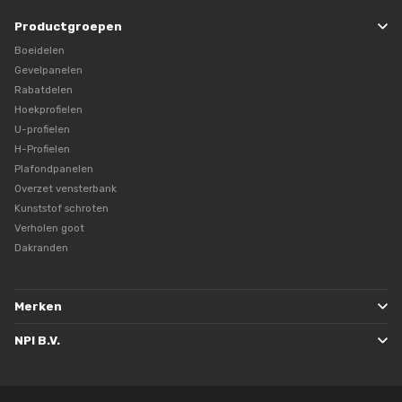
Productgroepen
Boeidelen
Gevelpanelen
Rabatdelen
Hoekprofielen
U-profielen
H-Profielen
Plafondpanelen
Overzet vensterbank
Kunststof schroten
Verholen goot
Dakranden
Merken
NPI B.V.