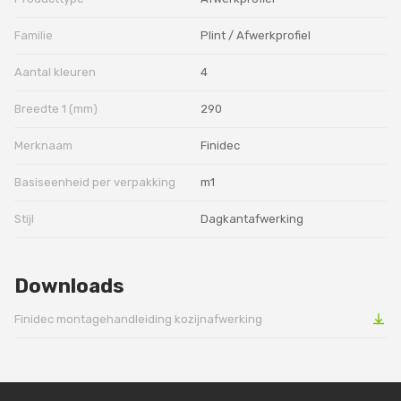
Familie
Plint / Afwerkprofiel
Aantal kleuren
4
Breedte 1 (mm)
290
Merknaam
Finidec
Basiseenheid per verpakking
m1
Stijl
Dagkantafwerking
Downloads
Finidec montagehandleiding kozijnafwerking