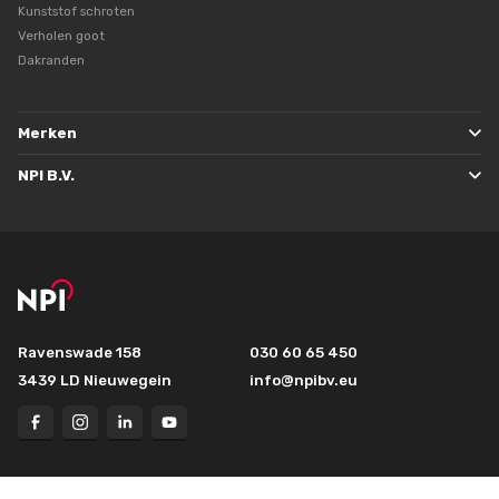
Kunststof schroten
Verholen goot
Dakranden
Merken
NPI B.V.
Ravenswade 158
030 60 65 450
3439 LD Nieuwegein
info@npibv.eu