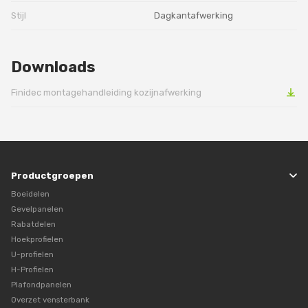
Stijl
Dagkantafwerking
Downloads
Finidec montagehandleiding kozijnafwerking
Productgroepen
Boeidelen
Gevelpanelen
Rabatdelen
Hoekprofielen
U-profielen
H-Profielen
Plafondpanelen
Overzet vensterbank