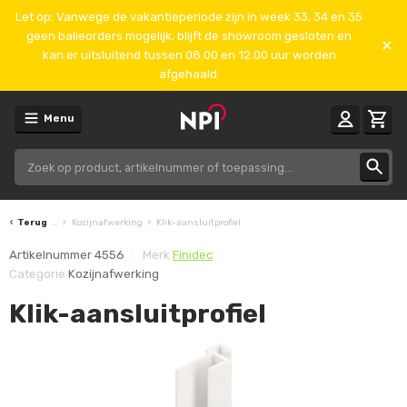
Let op: Vanwege de vakantieperiode zijn in week 33, 34 en 35
geen balieorders mogelijk, blijft de showroom gesloten en
kan er uitsluitend tussen 08.00 en 12.00 uur worden
afgehaald.
Menu
Terug
...
Kozijnafwerking
Klik-aansluitprofiel
Artikelnummer
4556
Merk
Finidec
Categorie
Kozijnafwerking
Klik-aansluitprofiel