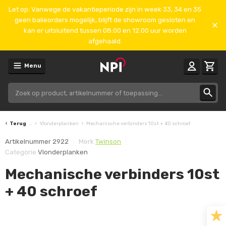
Let op: Vanwege de vakantieperiode zijn in week 33, 34 en 35
geen balieorders mogelijk, blijft de showroom gesloten en
kan er uitsluitend tussen 08.00 en 12.00 uur worden
afgehaald.
Menu
Terug
...
Vlonderplanken
Mechanische verbinders 10st + 40 schroef
Artikelnummer
2922
Merk
Twinson
Categorie
Vlonderplanken
Mechanische verbinders 10st
+ 40 schroef