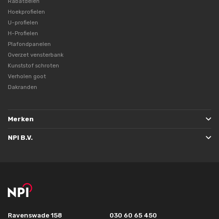
Rabatdelen
Hoekprofielen
U-profielen
H-Profielen
Plafondpanelen
Overzet vensterbank
Kunststof schroten
Verholen goot
Dakranden
Merken
NPI B.V.
Ravenswade 158
030 60 65 450