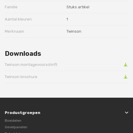
Familie
Stuks artikel
Aantal kleuren
1
Merknaam
Twinson
Downloads
Twinson montagevoorschrift
Twinson brochure
Productgroepen
Boeidelen
Gevelpanelen