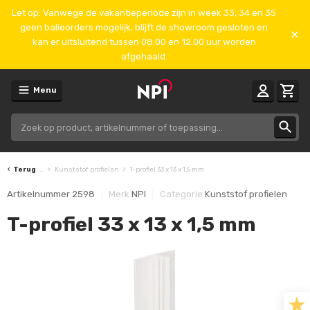
Let op: Vanwege de vakantieperiode zijn in week 33, 34 en 35
geen balieorders mogelijk, blijft de showroom gesloten en
kan er uitsluitend tussen 08.00 en 12.00 uur worden
afgehaald.
Menu
Terug
...
Kunststof profielen
T-profiel 33 x 13 x 1,5 mm
Artikelnummer
2598
Merk
NPI
Categorie
Kunststof profielen
T-profiel 33 x 13 x 1,5 mm