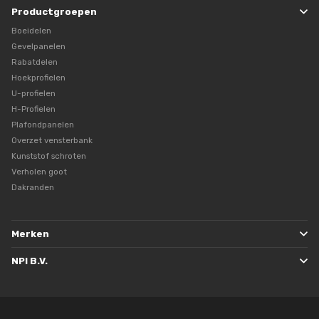
Productgroepen
Boeidelen
Gevelpanelen
Rabatdelen
Hoekprofielen
U-profielen
H-Profielen
Plafondpanelen
Overzet vensterbank
Kunststof schroten
Verholen goot
Dakranden
Merken
NPI B.V.