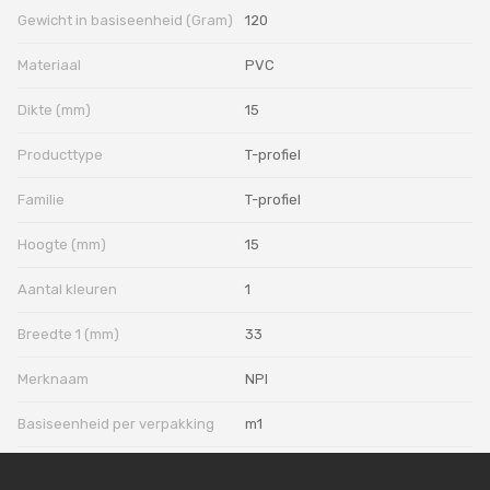
Gewicht in basiseenheid (Gram)
120
Materiaal
PVC
Dikte (mm)
15
Producttype
T-profiel
Familie
T-profiel
Hoogte (mm)
15
Aantal kleuren
1
Breedte 1 (mm)
33
Merknaam
NPI
Basiseenheid per verpakking
m1