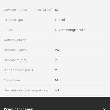
Gewicht in basiseenheid (Gram)
57
Producttype
H-profiel
Familie
H-verbindingsprofiel
Aantal kleuren
1
Breedte 1 (mm)
24
Breedte 2 (mm)
12
Binnenmaat 1 (mm)
2.5
Merknaam
NPI
Basiseenheid per verpakking
m1
Productgroepen