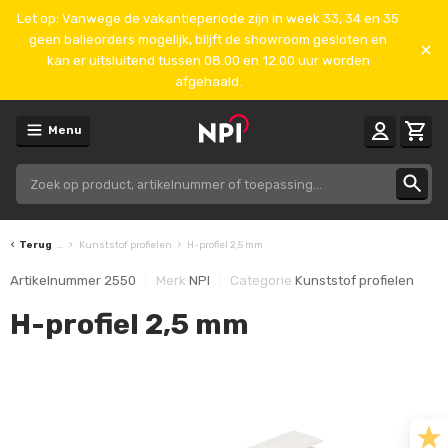
Let op: Vanwege de vakantieperiode zijn in week 33, 34 en 35
geen balieorders mogelijk, blijft de showroom gesloten en
kan er uitsluitend tussen 08.00 en 12.00 uur worden
afgehaald.
Menu
Terug
...
Kunststof profielen
H-profiel 2,5 mm
Artikelnummer
2550
Merk
NPI
Categorie
Kunststof profielen
H-profiel 2,5 mm