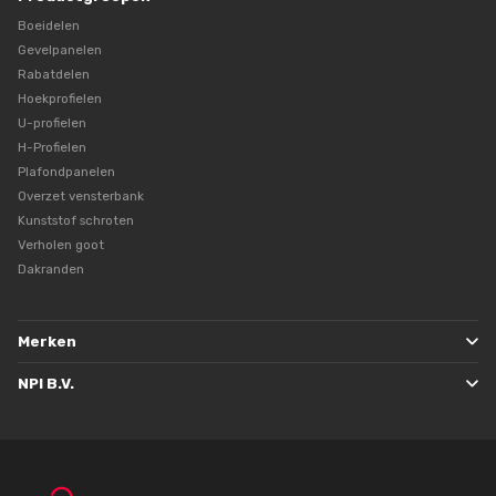
Boeidelen
Gevelpanelen
Rabatdelen
Hoekprofielen
U-profielen
H-Profielen
Plafondpanelen
Overzet vensterbank
Kunststof schroten
Verholen goot
Dakranden
Merken
NPI B.V.