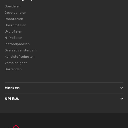
Boeidelen
Gevelpanelen
Rabatdelen
Hoekprofielen
U-profielen
H-Profielen
Plafondpanelen
Overzet vensterbank
Kunststof schroten
Verholen goot
Dakranden
Merken
NPI B.V.