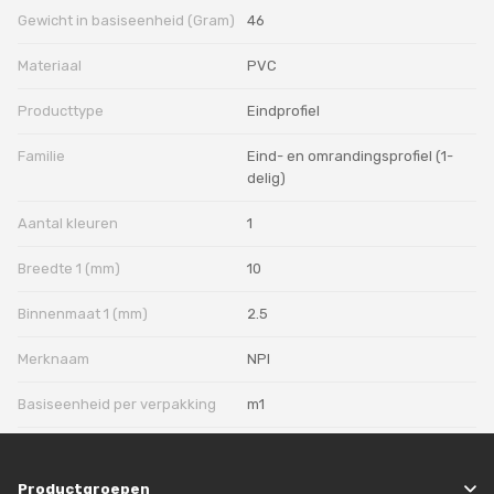
Gewicht in basiseenheid (Gram)
46
Materiaal
PVC
Producttype
Eindprofiel
Familie
Eind- en omrandingsprofiel (1-
delig)
Aantal kleuren
1
Breedte 1 (mm)
10
Binnenmaat 1 (mm)
2.5
Merknaam
NPI
Basiseenheid per verpakking
m1
Productgroepen