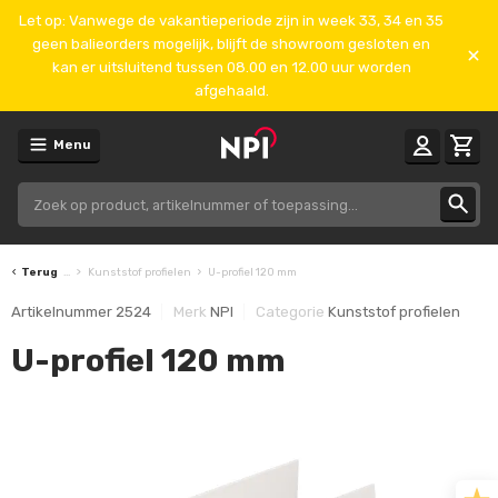
Let op: Vanwege de vakantieperiode zijn in week 33, 34 en 35
geen balieorders mogelijk, blijft de showroom gesloten en
kan er uitsluitend tussen 08.00 en 12.00 uur worden
afgehaald.
Menu
Terug
...
Kunststof profielen
U-profiel 120 mm
Artikelnummer
2524
Merk
NPI
Categorie
Kunststof profielen
U-profiel 120 mm