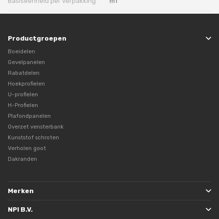
Basiseenheid per verpakking
m1
Productgroepen
Boeidelen
Gevelpanelen
Rabatdelen
Hoekprofielen
U-profielen
H-Profielen
Plafondpanelen
Overzet vensterbank
Kunststof schroten
Verholen goot
Dakranden
Merken
NPI B.V.