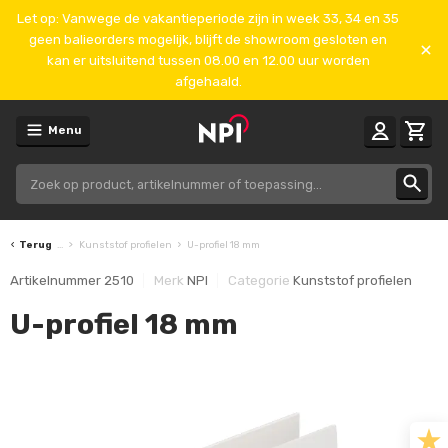
Let op: Vanwege de vakantieperiode zijn in week 33, 34 en 35
geen balieorders mogelijk, blijft de showroom gesloten en
kan er uitsluitend tussen 08.00 en 12.00 uur worden
afgehaald.
Menu
Terug
...
Kunststof profielen
U-profiel 18 mm
Artikelnummer
2510
Merk
NPI
Categorie
Kunststof profielen
U-profiel 18 mm