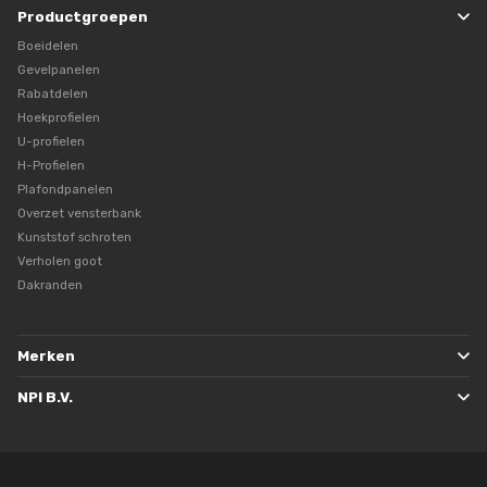
Productgroepen
Boeidelen
Gevelpanelen
Rabatdelen
Hoekprofielen
U-profielen
H-Profielen
Plafondpanelen
Overzet vensterbank
Kunststof schroten
Verholen goot
Dakranden
Merken
NPI B.V.