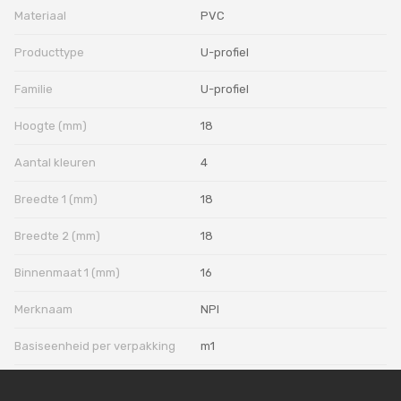
Materiaal
PVC
Producttype
U-profiel
Familie
U-profiel
Hoogte (mm)
18
Aantal kleuren
4
Breedte 1 (mm)
18
Breedte 2 (mm)
18
Binnenmaat 1 (mm)
16
Merknaam
NPI
Basiseenheid per verpakking
m1