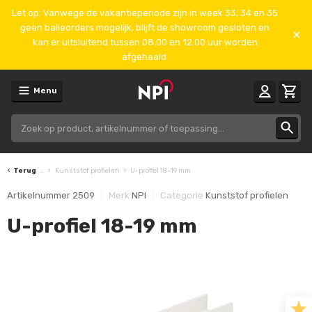
Let op: Vanwege de vakantieperiode zijn in week 33, 34 en 35
geen balieorders mogelijk, blijft de showroom gesloten en
kan er uitsluitend tussen 08.00 en 12.00 uur worden
afgehaald.
Menu
Terug
...
Kunststof profielen
U-profiel 18-19 mm
Artikelnummer
2509
Merk
NPI
Categorie
Kunststof profielen
U-profiel 18-19 mm