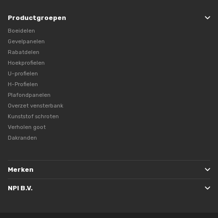
Productgroepen
Boeidelen
Gevelpanelen
Rabatdelen
Hoekprofielen
U-profielen
H-Profielen
Plafondpanelen
Overzet vensterbank
Kunststof schroten
Verholen goot
Dakranden
Merken
NPI B.V.