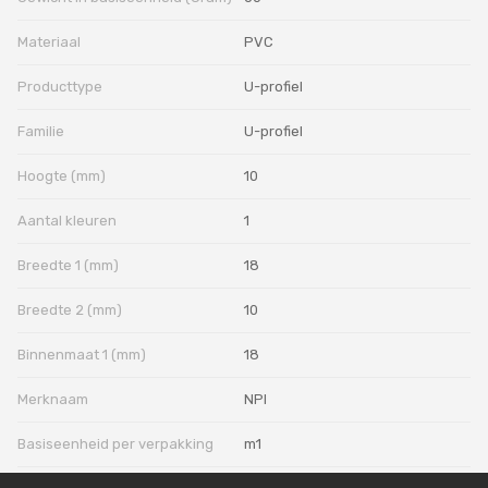
Materiaal
PVC
Producttype
U-profiel
Familie
U-profiel
Hoogte (mm)
10
Aantal kleuren
1
Breedte 1 (mm)
18
Breedte 2 (mm)
10
Binnenmaat 1 (mm)
18
Merknaam
NPI
Basiseenheid per verpakking
m1