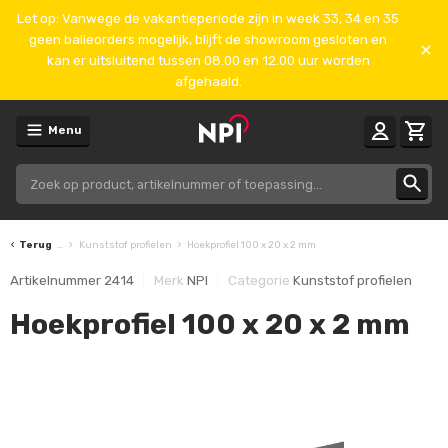
Let op: Vanwege de vakantieperiode zijn in week 33, 34 en 35
geen balieorders mogelijk, blijft de showroom gesloten en
kan er uitsluitend tussen 08.00 en 12.00 uur worden
afgehaald.
Menu
Terug
...
Kunststof profielen
Hoekprofiel 100 x 20 x 2 mm
Artikelnummer
2414
Merk
NPI
Categorie
Kunststof profielen
Hoekprofiel 100 x 20 x 2 mm