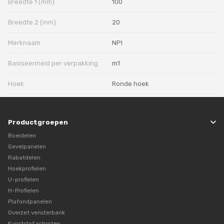
Breedte 1 (mm)
100
Breedte 2 (mm)
20
Merknaam
NPI
Basiseenheid per verpakking
m1
Hoek
Ronde hoek
Productgroepen
Boeidelen
Gevelpanelen
Rabatdelen
Hoekprofielen
U-profielen
H-Profielen
Plafondpanelen
Overzet vensterbank
Kunststof schroten