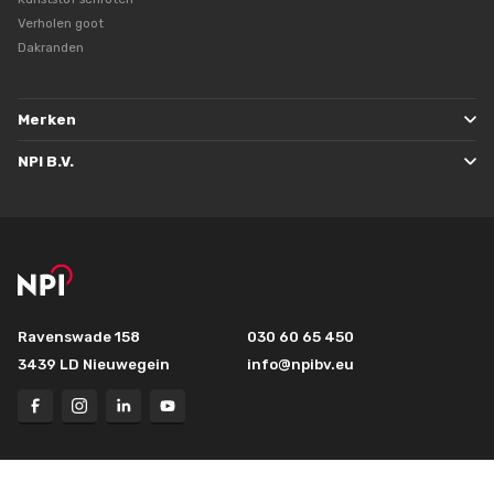
Verholen goot
Dakranden
Merken
NPI B.V.
Ravenswade 158
030 60 65 450
3439 LD Nieuwegein
info@npibv.eu