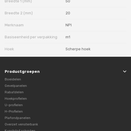
Breedte 1 (mm)
50
Breedte 2 (mm)
20
Merknaam
NPI
Basiseenheid per verpakking
m1
Hoek
Scherpe hoek
Productgroepen
Boeidelen
Gevelpanelen
Rabatdelen
Hoekprofielen
U-profielen
H-Profielen
Plafondpanelen
Overzet vensterbank
Kunststof schroten