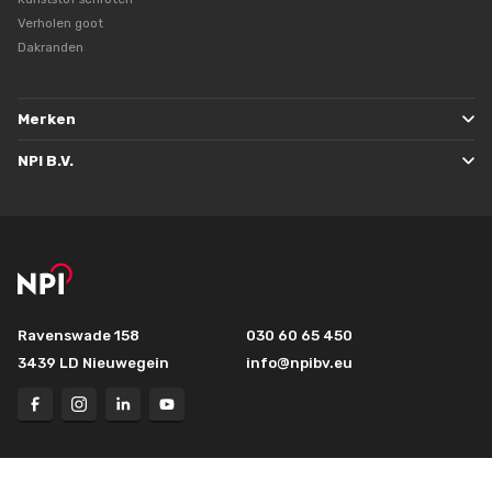
Verholen goot
Dakranden
Merken
NPI B.V.
Ravenswade 158
030 60 65 450
3439 LD Nieuwegein
info@npibv.eu