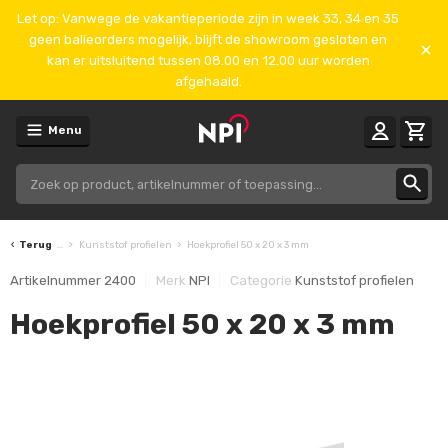
Let op: Vanwege de vakantieperiode zijn in week 33, 34 en 35
geen balieorders mogelijk, blijft de showroom gesloten en
kan er uitsluitend tussen 08.00 en 12.00 uur worden
afgehaald.
Menu
Terug
...
Kunststof profielen
Hoekprofiel 50 x 20 x 3 mm
Artikelnummer
2400
Merk
NPI
Categorie
Kunststof profielen
Hoekprofiel 50 x 20 x 3 mm