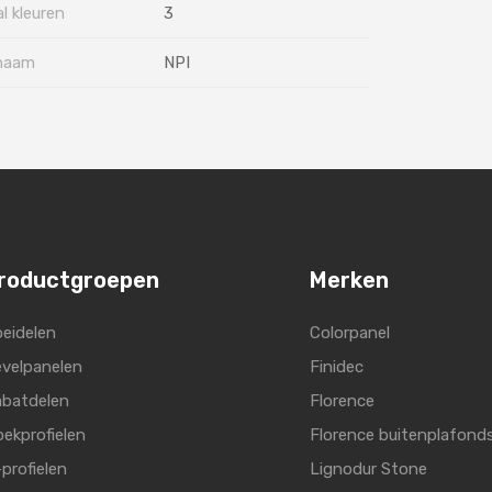
l kleuren
3
naam
NPI
roductgroepen
Merken
eidelen
Colorpanel
velpanelen
Finidec
batdelen
Florence
ekprofielen
Florence buitenplafond
profielen
Lignodur Stone