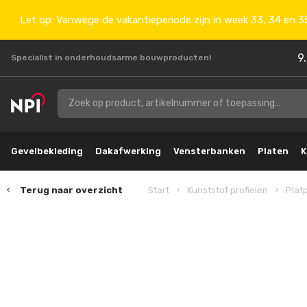
Let op: Vanwege de vakantieperiode zijn in week 33, 34 en 35
9
Specialist in onderhoudsarme bouwproducten!
Gevelbekleding
Dakafwerking
Vensterbanken
Platen
K
Terug naar overzicht
Start
Kunststof profielen
Platp