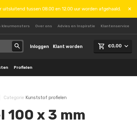
r uitsluitend tussen 08.00 en 12.00 uur worden afgehaald.
s kleurmonsters
Over ons
Advies en Inspiratie
Klantenservice
€0,00
Inloggen
Klant worden
cten
Profielen
Categorie
Kunststof profielen
el 100 x 3 mm