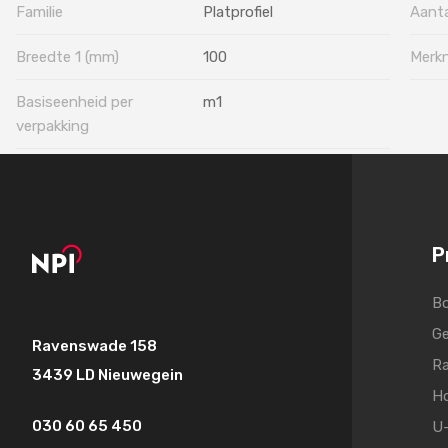
Familie
Platprofiel
Aanta
Breedte 1 (mm)
100
Merk
Basiseenheid per
m1
verpakking
P
Bo
Ge
Ravenswade 158
Ra
3439 LD Nieuwegein
Ho
030 60 65 450
U-