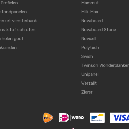
Profielen
Mammut
afondpanelen
Milli-Max
erzet vensterbank
Novaboard
nststof schroten
Novaboard Stone
rholen goot
Novicell
akranden
Polytech
Swish
Twinson Vlonderplanke
Unipanel
Werzalit
Zierer