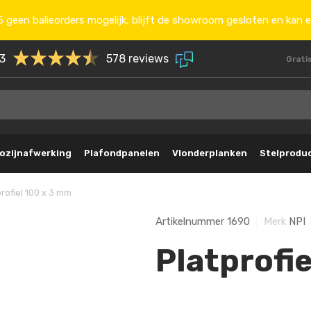
 geen balieorders mogelijk, blijft de showroom gesloten en kan e
.3
578 reviews
Grati
ozijnafwerking
Plafondpanelen
Vlonderplanken
Stelprodu
rofiel 100 x 3 mm
Artikelnummer
1690
Merk
NPI
Platprofi