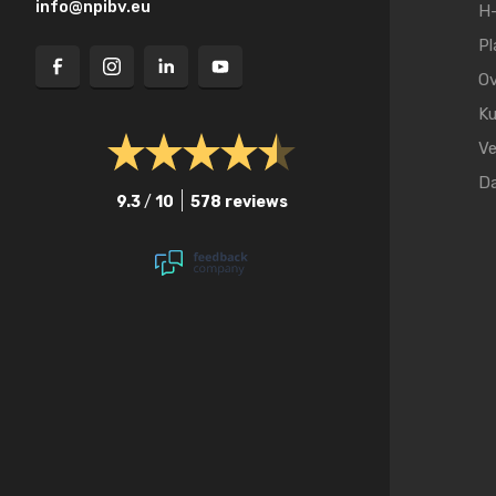
info@npibv.eu
H-
Pl
Ov
Ku
Ve
D
9.3
/
10
578 reviews