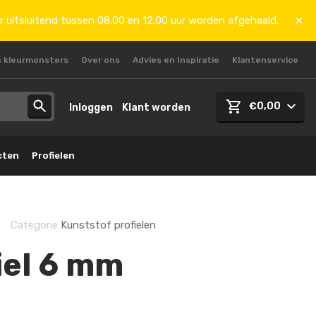
r uitsluitend tussen 08.00 en 12.00 uur worden afgehaald.
s kleurmonsters
Over ons
Advies en Inspiratie
Klantenservice
€0,00
Inloggen
Klant worden
cten
Profielen
Categorie
Kunststof profielen
iel 6 mm