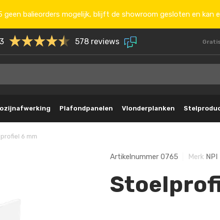
 geen balieorders mogelijk, blijft de showroom gesloten en kan e
.3
578 reviews
Grati
ozijnafwerking
Plafondpanelen
Vlonderplanken
Stelprodu
lprofiel 6 mm
Artikelnummer
0765
Merk
NPI
Stoelprof