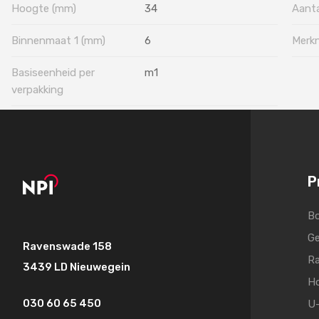
Hoogte (mm)
34
Aanta
Binnenmaat 1 (mm)
6
Merk
Basiseenheid per
m1
verpakking
P
Bo
Ge
Ravenswade 158
Ra
3439 LD Nieuwegein
Ho
030 60 65 450
U-