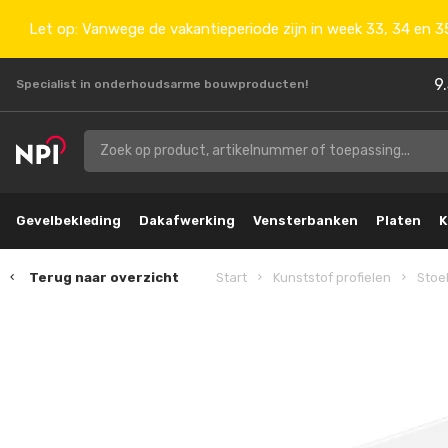
Let op: Vanwege de vakantieperiode zijn in week 33, 34 en 35
9
Specialist in onderhoudsarme bouwproducten!
Gevelbekleding
Dakafwerking
Vensterbanken
Platen
K
Terug naar overzicht
Start
Kunststof profielen
Stoe