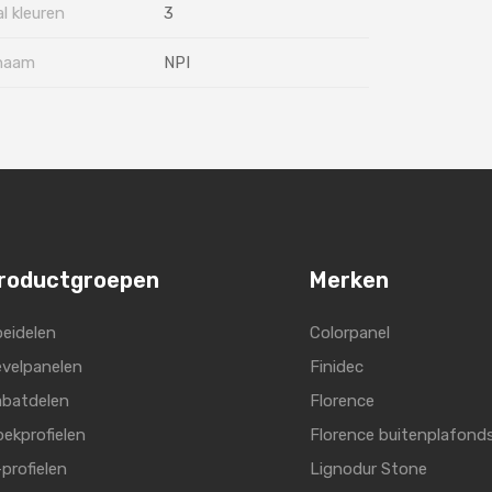
l kleuren
3
naam
NPI
roductgroepen
Merken
eidelen
Colorpanel
velpanelen
Finidec
batdelen
Florence
ekprofielen
Florence buitenplafond
profielen
Lignodur Stone