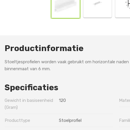
Productinformatie
Stoeltjesprofielen worden vaak gebruikt om horizontale naden t
binnenmaat van 6 mm.
Specificaties
Gewicht in basiseenheid
120
Mater
(Gram)
Producttype
Stoelprofiel
Famil