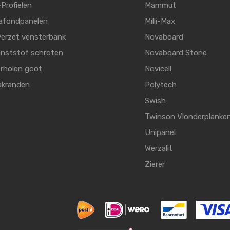
Profielen
Mammut
afondpanelen
Milli-Max
erzet vensterbank
Novaboard
nststof schroten
Novaboard Stone
rholen goot
Novicell
akranden
Polytech
Swish
Twinson Vlonderplanke
Unipanel
Werzalit
Zierer