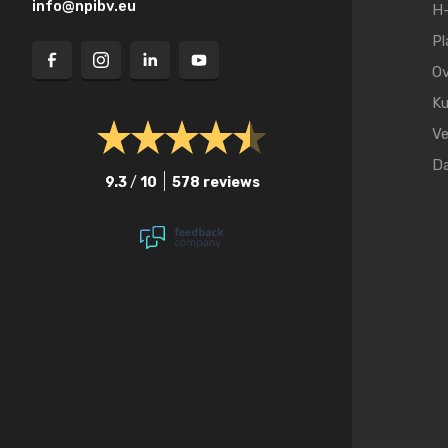
info@npibv.eu
H-
Pl
Ov
Ku
Ve
D
9.3
/
10
578 reviews