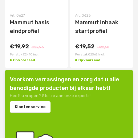
Art.
0627
Art.
0628
Mammut basis
Mammut inhaak
eindprofiel
startprofiel
€19,92
€19,52
€22,96
€22,50
Per stuk
€24,10
incl.
Per stuk
€23,62
incl.
Op voorraad
Op voorraad
Voorkom verrassingen en zorg dat u alle
benodigde producten bij elkaar hebt!
Heeft u vragen? Stel ze aan onze experts!
Klantenservice