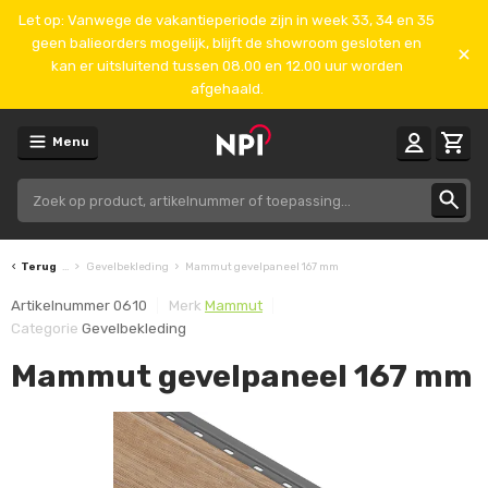
Let op: Vanwege de vakantieperiode zijn in week 33, 34 en 35
geen balieorders mogelijk, blijft de showroom gesloten en
kan er uitsluitend tussen 08.00 en 12.00 uur worden
afgehaald.
Menu
Terug
...
Gevelbekleding
Mammut gevelpaneel 167 mm
Artikelnummer
0610
Merk
Mammut
Categorie
Gevelbekleding
Mammut gevelpaneel 167 mm
Aanbieding