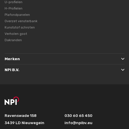
U-profielen
H-Profielen
Plafondpanelen
Overzet vensterbank
Kunststof schroten
Verholen goot
Dakranden
Merken
NPI B.V.
Ravenswade 158
030 60 65 450
3439 LD Nieuwegein
info@npibv.eu