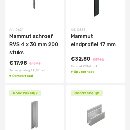
Art.
0621
Art.
0626
Mammut schroef
Mammut
RVS 4 x 30 mm 200
eindprofiel 17 mm
stuks
€32,80
€37,82
€17,98
€19,98
Per stuk
€39,69
incl.
Per verpakking
€21,76
incl.
Op voorraad
Op voorraad
Noodzakelijk
Noodzakelijk