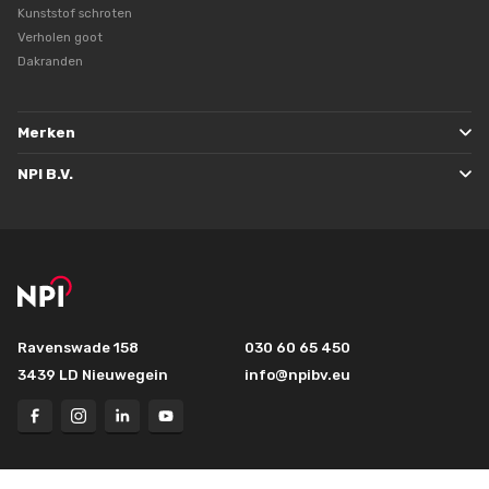
Kunststof schroten
Verholen goot
Dakranden
Merken
NPI B.V.
Ravenswade 158
030 60 65 450
3439 LD Nieuwegein
info@npibv.eu