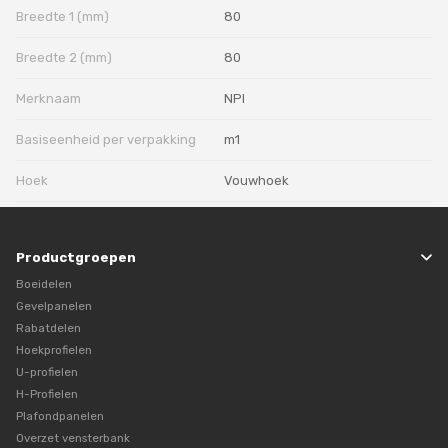
Breedte 1 (mm)
80
Breedte 2 (mm)
80
Merknaam
NPI
Basiseenheid per verpakking
m1
Hoek
Vouwhoek
Productgroepen
Boeidelen
Gevelpanelen
Rabatdelen
Hoekprofielen
U-profielen
H-Profielen
Plafondpanelen
Overzet vensterbank