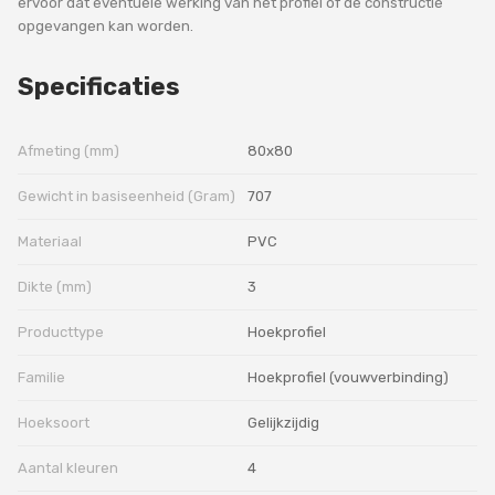
ervoor dat eventuele werking van het profiel of de constructie
opgevangen kan worden.
Specificaties
Afmeting (mm)
80x80
Gewicht in basiseenheid (Gram)
707
Materiaal
PVC
Dikte (mm)
3
Producttype
Hoekprofiel
Familie
Hoekprofiel (vouwverbinding)
Hoeksoort
Gelijkzijdig
Aantal kleuren
4