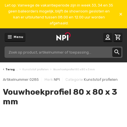
Let op: Vanwege de vakantieperiode zijn in week 33, 34 en 35
geen balieorders mogelijk, blijft de showroom gesloten en
kan er uitsluitend tussen 08.00 en 12.00 uur worden
afgehaald.
Menu
Terug
...
Kunststof profielen
Vouwhoekprofiel 80 x 80 x 3 mm
Artikelnummer
0285
Merk
NPI
Categorie
Kunststof profielen
Vouwhoekprofiel 80 x 80 x 3
mm