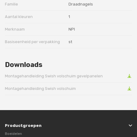
Familie
Draadnagels
Aantal kleuren
1
Merknaam
NPI
Basiseenheid per verpakking
st
Downloads
Montagehandleiding Swish volschuim gevelpanelen
Montagehandleiding Swish volschuim
Productgroepen
Boeidelen