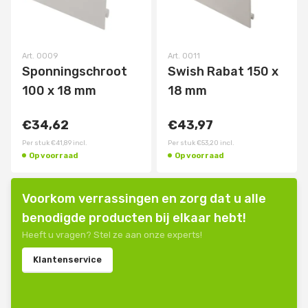
Art.
0009
Art.
0011
Sponningschroot
Swish Rabat 150 x
100 x 18 mm
18 mm
€34,62
€43,97
Per stuk
€41,89
incl.
Per stuk
€53,20
incl.
Op voorraad
Op voorraad
Voorkom verrassingen en zorg dat u alle
benodigde producten bij elkaar hebt!
Heeft u vragen? Stel ze aan onze experts!
Klantenservice