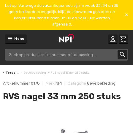
Let op: Vanwege de vakantieperiode zijn in week 33, 34 en 35
geen balieorders mogelijk, blijft de showroom gesloten en
kan er uitsluitend tussen 08.00 en 12.00 uur worden
afgehaald.
Menu
Terug
...
Gevelbekleding
RVS nagel 33 mm 250 stuks
Artikelnummer
0178
Merk
NPI
Categorie
Gevelbekleding
RVS nagel 33 mm 250 stuks