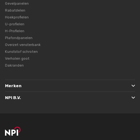
Gevelpanelen
Rabatdelen
Hoekprofielen
U-profielen
H-Profielen
Plafondpanelen
Overzet vensterbank
Kunststof schroten
Verholen goot
Dakranden
Merken
NPI B.V.